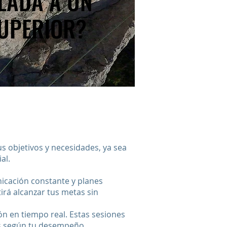
LADA A UN
LADA A UN
SUPERIOR?
SUPERIOR?
 objetivos y necesidades, ya sea
al.
nicación constante y planes
irá alcanzar tus metas sin
ón en tiempo real. Estas sesiones
as según tu desempeño.