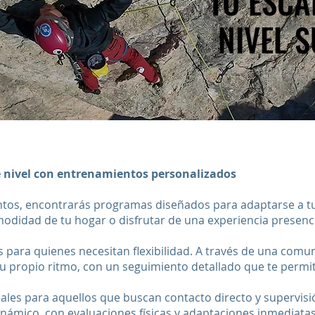
TU ESCA
TU ESCA
NIVEL 
NIVEL 
e nivel con entrenamientos personalizados
tos, encontrarás programas diseñados para adaptarse a tus
modidad de tu hogar o disfrutar de una experiencia presenci
s para quienes necesitan flexibilidad. A través de una comu
u propio ritmo, con un seguimiento detallado que te permit
ales para aquellos que buscan contacto directo y supervisi
dinámico, con evaluaciones físicas y adaptaciones inmediat