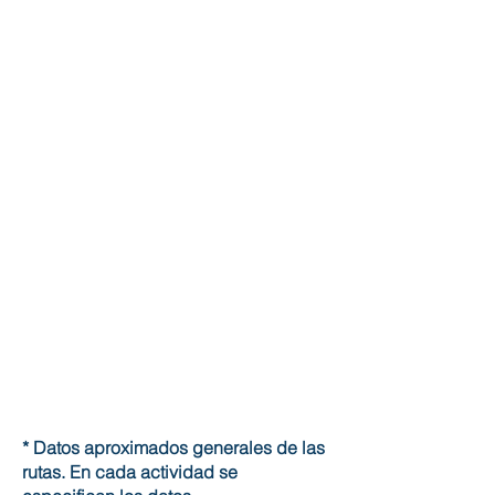
Desde
3
2
-
días
noches
DIFICULTAD
6 / 10
DISTANCIA
25
kms
DESNIVEL +
2500
DESNIVEL -
2500
* Datos aproximados generales de las
rutas. En cada actividad se