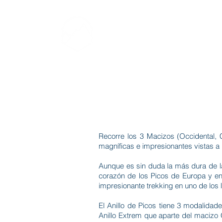
LUIS CRESPO
Guía de montaña y
escalada
Recorre los 3 Macizos (Occidental, C
magníficas e impresionantes vistas a l
Aunque es sin duda la más dura de las
corazón de los Picos de Europa y en
impresionante trekking en uno de los
El Anillo de Picos tiene 3 modalidad
Anillo Extrem que aparte del macizo O