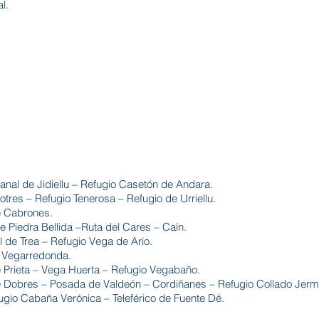
l.
ICULTAD
DISTANCIA
DESNIV
114
90
/ 10
kms
Canal de Jidiellu – Refugio Casetón de Andara.
tres – Refugio Tenerosa – Refugio de Urriellu.
de Cabrones.
 Piedra Bellida –Ruta del Cares – Caín.
 de Trea – Refugio Vega de Ario.
o Vegarredonda.
 Prieta – Vega Huerta – Refugio Vegabaño.
e Dobres – Posada de Valdeón – Cordiñanes – Refugio Collado Jerm
ugio Cabaña Verónica – Teleférico de Fuente Dé.