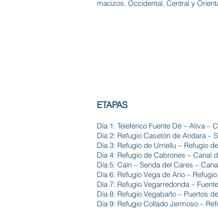
macizos, Occidental, Central y Orienta
DURACIÓN
DIF
9
8
9 
-
días
noches
ETAPAS
Día 1: Teleférico Fuente Dé – Aliva – 
Día 2: Refugio Casetón de Andara – So
Día 3: Refugio de Urriellu – Refugio 
Día 4: Refugio de Cabrones – Canal de
Día 5: Caín – Senda del Cares – Canal
Día 6: Refugio Vega de Ario – Refugi
Día 7: Refugio Vegarredonda – Fuente
Día 8: Refugio Vegabaño – Puertos d
Día 9: Refugio Collado Jermoso – Ref