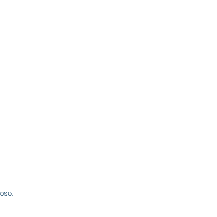
EL +
DESNIVEL -
00
9000
oso.