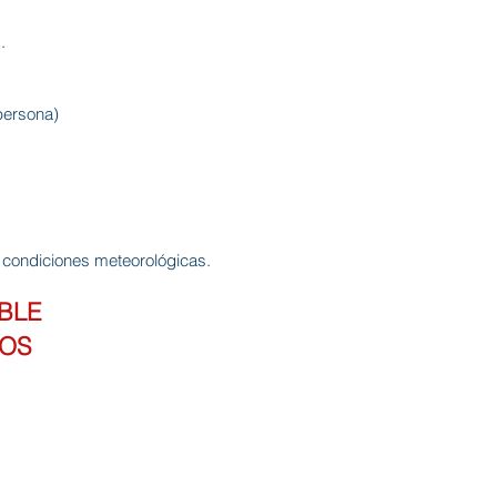
.
persona)
s condiciones meteorológicas.
ABLE
ZOS