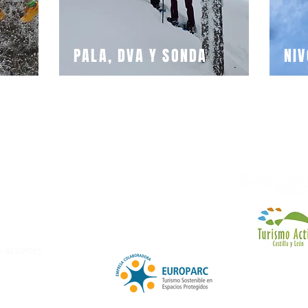
PALA, DVA Y SONDA
NIV
© 2018 Luis 
Aviso Legal
Politica de cookies
Política de Privacidad
Condiciones
contratación
 activités
TA 34/3