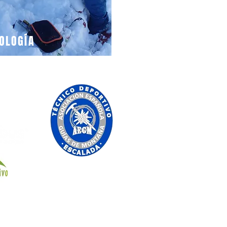
OLOGÍA
Crespo
6