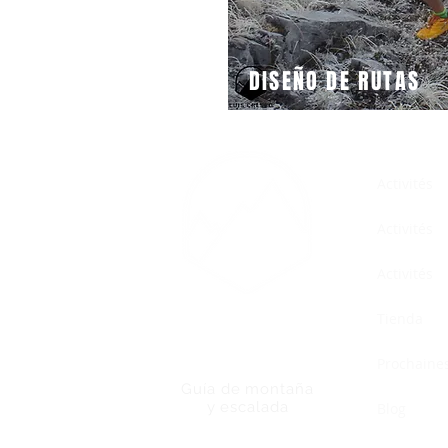
DISEÑO DE RUTAS
Activités
Activités
Activités
Tienda
LUIS CRESPO
Prochaines
Guía de montaña
y escalada
Blog