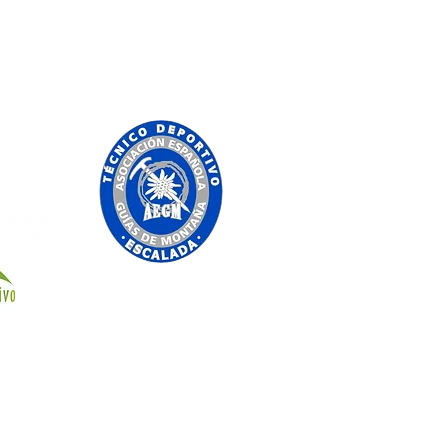
Crespo
6