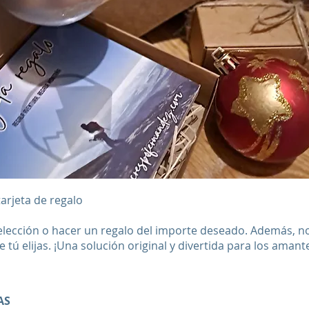
 tarjeta de regalo
 elección o hacer un regalo del importe deseado. Además, n
ue tú elijas. ¡Una solución original y divertida para los aman
AS