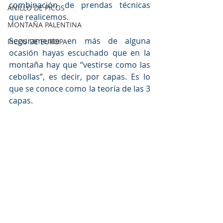
combinación de prendas técnicas 
ANILLO DE PICOS
que realicemos.
MONTAÑA PALENTINA
Seguramente en más de alguna 
PICOS DE EUROPA
ocasión hayas escuchado que en la 
montaña hay que “vestirse como las 
cebollas”, es decir, por capas. Es lo 
que se conoce como la teoría de las 3 
capas.