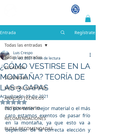
LUIS CRESPO
Guía de montaña y escalada
Entrada
Regístrate
Todas las entradas
Luis Crespo
Todas las entradas
21 oct 2021
3 min de lectura
¿CÓMO VESTIRSE EN LA
ESCALADA
MONTAÑA? TEORÍA DE
SEGURIDAD
LAS 3 CAPAS
MATERIAL MONTAÑA
Actualizado:
19 dic 2021
ANÁLISIS TÉCNICOS
Obtuvo NaN de 5 estrellas.
No por tener mejor material o el más 
ENTRENAMIENTO
caro estamos exentos de pasar frío 
RECOMENDACIONES
en la montaña, ya que esto va a 
RUTAS RECOMENDADAS
depender de la correcta elección y 