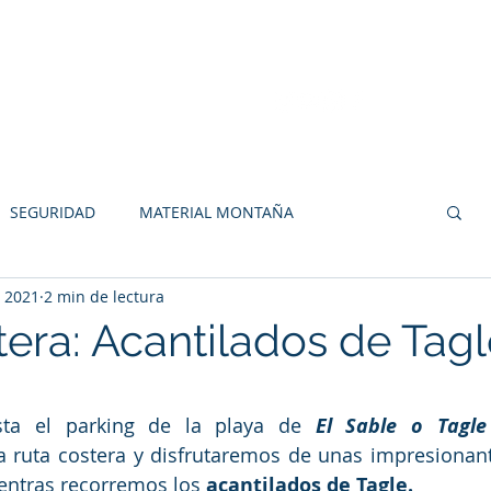
Actividades
Reservas
Blog
Contacto
Sobre 
SEGURIDAD
MATERIAL MONTAÑA
c 2021
2 min de lectura
NAMIENTO
RECOMENDACIONES
tera: Acantilados de Tag
LLO DE PICOS
MONTAÑA PALENTINA
strellas.
sta el parking de la playa de 
El Sable o Tagle
ruta costera y disfrutaremos de unas impresionante
ntras recorremos los 
acantilados de Tagle.