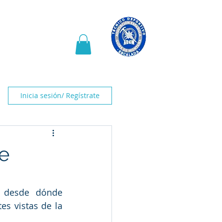
mí
Montaña Palentina
Inicia sesión/ Regístrate
le
 desde dónde 
s vistas de la 