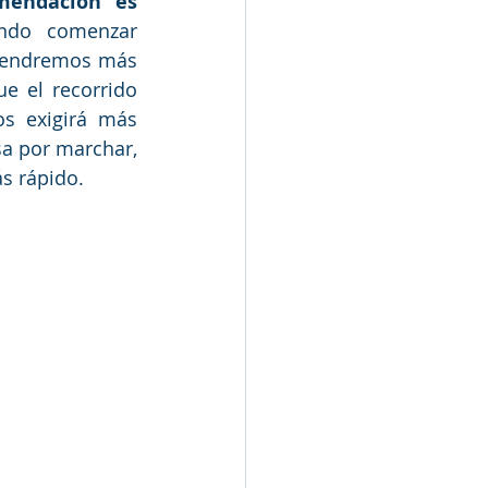
endación es 
ndo comenzar 
tendremos más 
e el recorrido 
s exigirá más 
a por marchar, 
s rápido.