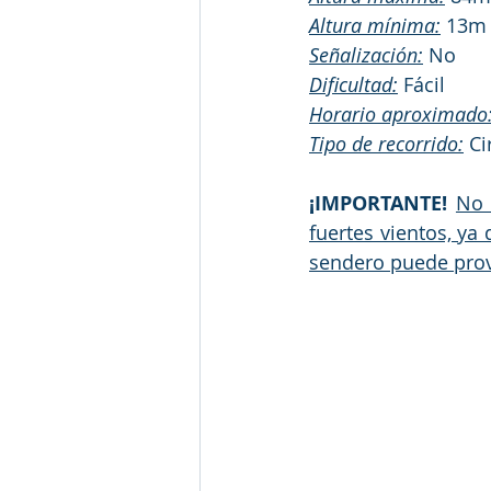
Altura mínima:
 13m
Señalización:
 No
Dificultad:
 Fácil
Horario aproximado
Tipo de recorrido:
Ci
¡IMPORTANTE!
No 
fuertes vientos, ya
sendero puede prov