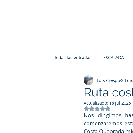
LUIS CRESPO
Guía de montaña y
escalada
Todas las entradas
ESCALADA
Luis Crespo
23 di
ANÁLISIS TÉCNICOS
ENTRE
Ruta cos
Actualizado:
18 jul 2025
RUTAS RECOMENDADAS
ANI
Obtuvo NaN de 5 e
Nos dirigimos ha
comenzaremos esta 
PICOS DE EUROPA
Costa Quebrada mie