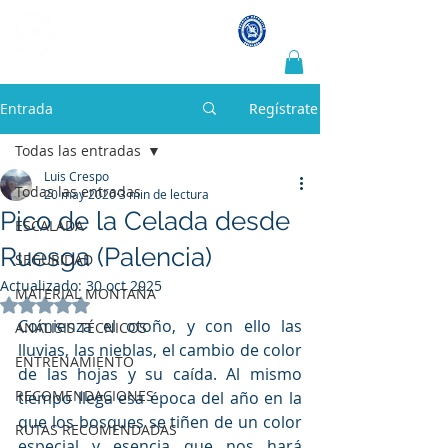
LUIS CRESPO
Guía de montaña y escalada
Entrada
Regístrate
Todas las entradas
Luis Crespo
Todas las entradas
20 may 2020
3 min de lectura
Pico de la Celada desde
ESCALADA
Ruesga (Palencia)
SEGURIDAD
Actualizado:
30 oct 2025
MATERIAL MONTAÑA
Obtuvo NaN de 5 estrellas.
Comienza el otoño, y con ello las 
ANÁLISIS TÉCNICOS
lluvias, las nieblas, el cambio de color 
ENTRENAMIENTO
de las hojas y su caída. Al mismo 
RECOMENDACIONES
tiempo llega esa época del año en la 
que los bosques se tiñen de un color 
RUTAS RECOMENDADAS
especial y esencia que nos hará 