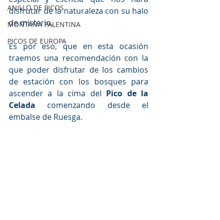
ANILLO DE PICOS
disfrutar de la naturaleza con su halo 
de misterio.
MONTAÑA PALENTINA
PICOS DE EUROPA
Es por eso, que en esta ocasión 
traemos una recomendación con la 
que poder disfrutar de los cambios 
de estación con los bosques para 
ascender a la cima del 
Pico de la 
Celada
 comenzando desde el 
embalse de Ruesga.