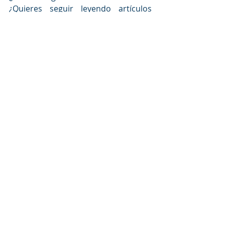
¿Quieres seguir leyendo artículos 
similares? Si es así, no dudes en 
compartirlos en tus redes sociales y 
no olvides 
suscribirte al newsletter
a través del siguiente enlace para 
estar al día de todas las novedades:
Entradas recientes
Ver todo