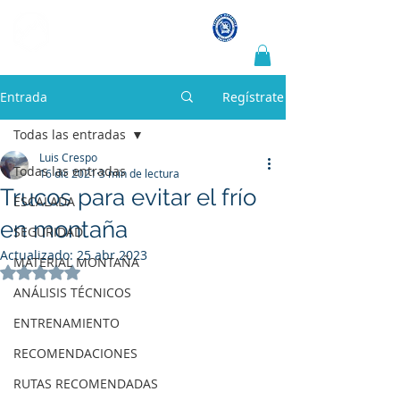
LUIS CRESPO
Guía de montaña y escalada
Entrada
Regístrate
Todas las entradas
Luis Crespo
Todas las entradas
16 dic 2021
3 min de lectura
Trucos para evitar el frío
ESCALADA
en montaña
SEGURIDAD
Actualizado:
25 abr 2023
MATERIAL MONTAÑA
Obtuvo NaN de 5 estrellas.
ANÁLISIS TÉCNICOS
ENTRENAMIENTO
RECOMENDACIONES
RUTAS RECOMENDADAS