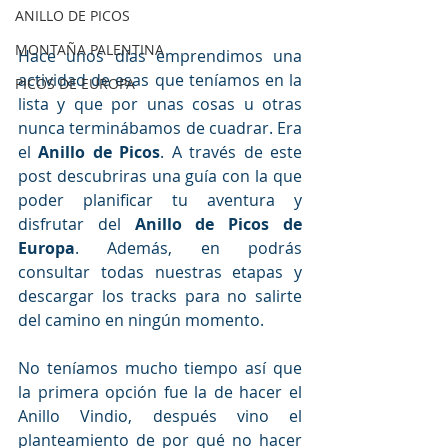
ANILLO DE PICOS
MONTAÑA PALENTINA
Hace unos días emprendimos una 
actividad de esas que teníamos en la 
PICOS DE EUROPA
lista y que por unas cosas u otras 
nunca terminábamos de cuadrar. Era 
el 
Anillo de Picos
. A través de este 
post descubriras una guía con la que 
poder planificar tu aventura y 
disfrutar del 
Anillo de Picos de 
Europa
. Además, en podrás 
consultar todas nuestras etapas y 
descargar los tracks para no salirte 
del camino en ningún momento.
No teníamos mucho tiempo así que 
la primera opción fue la de hacer el 
Anillo Vindio, después vino el 
planteamiento de por qué no hacer 