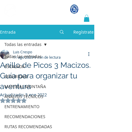
LUIS CRESPO
Guía de montaña y escalada
Entrada
Regístrate
Todas las entradas
Luis Crespo
Todas las entradas
11 ago 2020
9 min de lectura
Anillo de Picos 3 Macizos.
ESCALADA
Guía para organizar tu
SEGURIDAD
aventura
MATERIAL MONTAÑA
Actualizado:
5 ene 2022
ANÁLISIS TÉCNICOS
Obtuvo NaN de 5 estrellas.
ENTRENAMIENTO
RECOMENDACIONES
RUTAS RECOMENDADAS